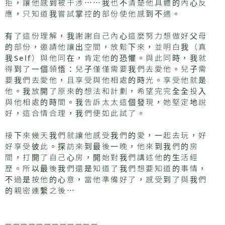
拒，讓他感到被干涉⋯⋯我也不清楚他具體的內心反
應，只知道我嘗試掌控的部份使他感到不適。
有了這份理解，我謝謝自己內心這麼努力想做好父母
的部份，邀請他讓出空間，放鬆下來，並明白我（真
我Self）與他同在，肯定他的恐懼。與此同時，我就
得到了一個領悟：兒子僅僅需要我們去愛他。兒子需
要我們去愛他，且享受與他相處的時光。享受他就是
他。我放開了原來的想法和計劃，希望完完全全投入
與他相處的時間。我告訴太太這個發現，她堅定地說
好，這合情合理，我們便如此試了。
接下來幾天我們就讓他感受我們的愛，一起去玩，好
好享受彼此。探訪來到最後一晚，他來到我們的房
間，打開了自己心房，開始對我們講述他的生活經
歷。所以最後我們還是知道了我們想要知道的事情，
不過是按他的心意，當他準備好了，感受到了與我們
的親密連繫之後⋯
————————————