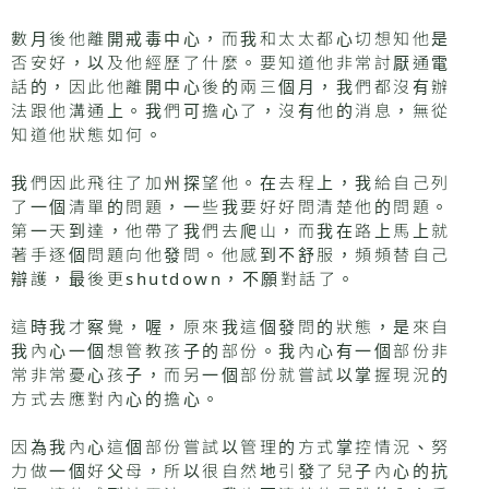
數月後他離開戒毒中心，而我和太太都心切想知他是
否安好，以及他經歷了什麼。要知道他非常討厭通電
話的，因此他離開中心後的兩三個月，我們都沒有辦
法跟他溝通上。我們可擔心了，沒有他的消息，無從
知道他狀態如何。
我們因此飛往了加州探望他。在去程上，我給自己列
了一個清單的問題，一些我要好好問清楚他的問題。
第一天到達，他帶了我們去爬山，而我在路上馬上就
著手逐個問題向他發問。他感到不舒服，頻頻替自己
辯護，最後更shutdown，不願對話了。
這時我才察覺，喔，原來我這個發問的狀態，是來自
我內心一個想管教孩子的部份。我內心有一個部份非
常非常憂心孩子，而另一個部份就嘗試以掌握現況的
方式去應對內心的擔心。
因為我內心這個部份嘗試以管理的方式掌控情況、努
力做一個好父母，所以很自然地引發了兒子內心的抗