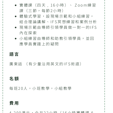
實體課（四天﹐16小時）、 Zoom練習
課（三節，每節2小時）
體驗式學習，設現場示範和小組練習，
結合理論講解、IFS冥想練習和案例分析
現場示範由導師引領學員做一對一的IFS
內在探索
小組練習由導師和助教引領學員，並回
應學員實踐上的疑問
語言
廣東話 （有少量沿用英文的IFS術語）
名額
每班20人，小班教學，小組教學
費用
4,200港元，合共22小時（16小時實體課 &