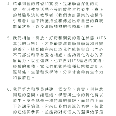
精準到位的練習和實踐，是讓學習深化的關
鍵。有時教學活動不等同於學習的發生，真正
的體驗取決於教學者（我們也許更樂於被稱作
引導者）當下所抱持並和傳遞出來自己的真我
能量狀態，以及清晰純熟的帶領和引導。
我們相信，開放、好奇和關愛的臨在狀態（IFS
真我的狀態），才會最能滋養學員學習和改變
的養分。這份臨在來自於我們能夠與自己內心
不同部分和平有愛地相處，能夠轉化內心的矛
盾角力，以至傷痛，也來自對IFS理念的實踐，
經驗的累積。當我們能夠將這種狀態擴展到人
際關係、生活和教學時，分享才會帶有生命力
和啟發性。
我們努力和學員共建一個安全、真實，與慈悲
同理的空間，讓連結、學習與生命的轉化得以
發生。安全感是一種持續的體驗，而非由上而
下的課堂協議，它來自我們真誠的表達、彼此
的連結與參與，並能夠對每個人的選擇給予最