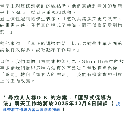
當學生親耳聽到老師的觀點時，他們意識到老師的反應
是出於關心，感到被重視和感動。
過往慣性遲到的學生表示，「這次共識決策更有效率、
結果更友善，我們真的達成了共識，而不僅僅是受到懲
罰。」
對他來說，「真正的溝通連結，比老師對學生單方面的
說教有效得多，說教起不了作用。」
以往，我們習慣用懲罰來規範行為，Ghidotti高中的故
事邀請我們反思這種方法真的有效嗎？當教育體系從
「懲罰」轉向「每個人的需要」，我們有機會實現制度
上的正向改變。
* 尋找人人都O.K.的方案 -「匯聚式促導方
法」兩天工作坊將於2025年12月6日開課（
按
）
此查看工作坊內容及實踐者推薦