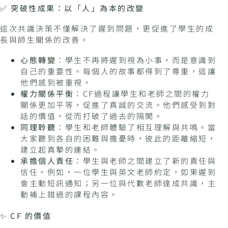
✅
突破性成果：以「人」為本的改變
這次共識決策不僅解決了遲到問題，更促進了學生的成
長與師生關係的改善。
心態轉變
：學生不再將遲到視為小事，而是意識到
自己的重要性。每個人的故事都得到了尊重，這讓
他們感到被重視。
權力關係平衡
：CF過程讓學生和老師之間的權力
關係更加平等，促進了真誠的交流。他們感受到對
話的價值，從而打破了過去的隔閡。
同理聆聽
：學生和老師體驗了相互理解與共鳴。當
大家聽到各自的困難與擔憂時，彼此的距離縮短，
建立起真摯的連結。
承擔個人責任
：學生與老師之間建立了新的責任與
信任。例如，一位學生與英文老師約定，如果遲到
會主動短訊通知；另一位與代數老師達成共識，主
動補上錯過的課程內容。
✨
CF 的價值