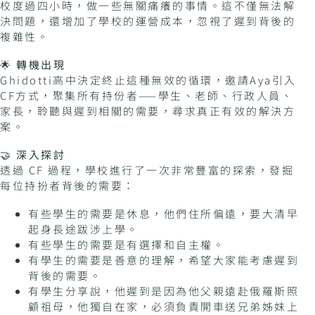
校度過四小時，做一些無關痛癢的事情。這不僅無法解
決問題，還增加了學校的運營成本，忽視了遲到背後的
複雜性。
🌟
轉機出現
Ghidotti高中決定終止這種無效的循環，邀請Aya引入
CF方式，聚集所有持份者——學生、老師、行政人員、
家長，聆聽與遲到相關的需要，尋求真正有效的解決方
案。
🤝
深入探討
透過 CF 過程，學校進行了一次非常豐富的探索，發掘
每位持扮者背後的需要：
有些學生的需要是休息，他們住所偏遠，要大清早
起身長途跋涉上學。
有些學生的需要是有選擇和自主權。
有學生的需要是善意的理解，希望大家能考慮遲到
背後的需要。
有學生分享說，他遲到是因為他父親遠赴俄羅斯照
顧祖母，他獨自在家，必須負責開車送兄弟姊妹上