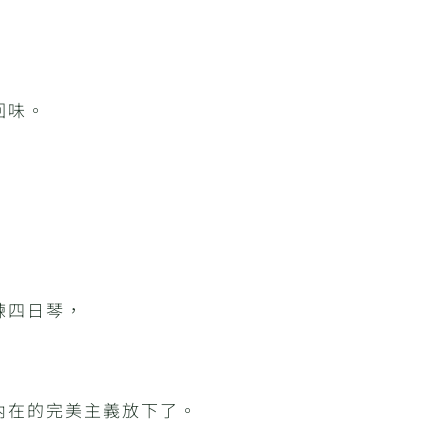
回味。
練四日琴，
內在的完美主義放下了。